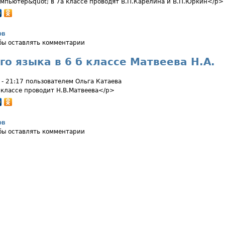
мпьютер&quot; в 7а классе проводят В.П.Карелина и В.П.Юркин</p>
ов
ный урок в 7 а классе
обы оставлять комментарии
го языка в 6 б классе Матвеева Н.А.
 - 21:17 пользователем
Ольга Катаева
 классе проводит Н.В.Матвеева</p>
ов
ского языка в 6 б классе Матвеева Н.А.
обы оставлять комментарии