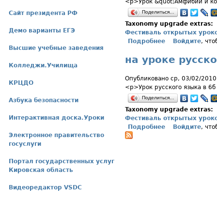
<p>Урок &quot;Амфибии и ко
Поделиться…
Сайт президента РФ
Taxonomy upgrade extras:
Демо варианты ЕГЭ
Фестиваль открытых урок
Подробнее
о Интегрирован
Войдите
, чт
Высшие учебные заведения
на уроке русско
Колледжи.Училища
Опубликовано ср, 03/02/2010
КРЦДО
<p>Урок русского языка в 6б
Поделиться…
Азбука безопасности
Taxonomy upgrade extras:
Интерактивная доска.Уроки
Фестиваль открытых урок
Подробнее
о на уроке рус
Войдите
, чт
Электронное правительство
госуслуги
Портал государственных услуг
Кировская область
Видеоредактор VSDC