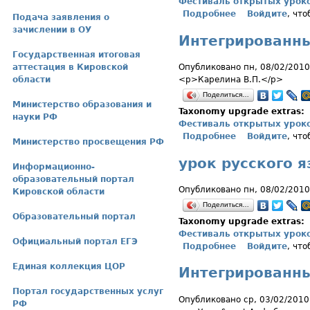
Фестиваль открытых урок
Подробнее
о Окружающий 
Войдите
, чт
Подача заявления о
зачислении в ОУ
Интегрированны
Государственная итоговая
аттестация в Кировской
Опубликовано пн, 08/02/2010
области
<p>Карелина В.П.</p>
Поделиться…
Министерство образования и
Taxonomy upgrade extras:
науки РФ
Фестиваль открытых урок
Подробнее
о Интегрирован
Войдите
, чт
Министерство просвещения РФ
урок русского я
Информационно-
образовательный портал
Опубликовано пн, 08/02/2010
Кировской области
Поделиться…
Образовательный портал
Taxonomy upgrade extras:
Фестиваль открытых урок
Официальный портал ЕГЭ
Подробнее
о урок русског
Войдите
, чт
Единая коллекция ЦОР
Интегрированны
Портал государственных услуг
Опубликовано ср, 03/02/2010
РФ