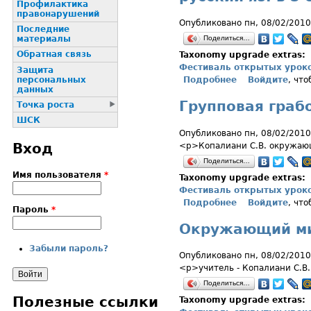
Профилактика
пpaвонаpушений
Опубликовано пн, 08/02/2010
Последние
Поделиться…
материалы
Обратная связь
Taxonomy upgrade extras:
Фестиваль открытых урок
Защита
персональных
Подробнее
о русский яз. 
Войдите
, чт
данных
Групповая грабо
Точка роста
ШСК
Опубликовано пн, 08/02/2010
Вход
<p>Копалиани С.В. окружающ
Поделиться…
Имя пользователя
*
Taxonomy upgrade extras:
Фестиваль открытых урок
Подробнее
о Групповая гр
Войдите
, чт
Пароль
*
Окружающий мир
Забыли пароль?
Опубликовано пн, 08/02/2010
<p>учитель - Копалиани С.В
Поделиться…
Полезные ссылки
Taxonomy upgrade extras: