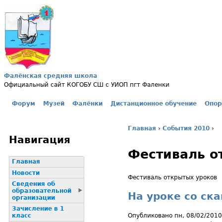
Jump to navigation
Фалёнская средняя школа
Официальный сайт КОГОБУ СШ с УИОП пгт Фаленки
Форум
Музей
Фалёнки
Дистанционное обучение
Опор
Главное меню
Главная
›
События 2010
›
Вы здесь
Навигация
Фестиваль о
Главная
Новости
Фестиваль открытых уроков
Сведения об
образовательной
На уроке со ска
организации
Зачисление в 1
Опубликовано пн, 08/02/2010
класс