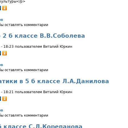
зкультуры</p>
ов
скакалкой 2 а класс
обы оставлять комментарии
 2 б классе В.В.Соболева
 - 18:23 пользователем
Виталий Юркин
ов
 во 2 б классе В.В.Соболева
обы оставлять комментарии
атики в 5 б классе Л.А.Данилова
 - 18:21 пользователем
Виталий Юркин
ов
ематики в 5 б классе Л.А.Данилова
обы оставлять комментарии
 б классе С.Л.Корепанова