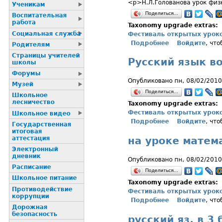
<p>Н.Л.Голованова урок фи
Ученикам
Поделиться…
Воспитательная
работа
Taxonomy upgrade extras:
Социальная служба
Фестиваль открытых урок
Подробнее
о На уроке со 
Войдите
, чт
Родителям
Страницы учителей
Русский язык во
школы
Форумы
Опубликовано пн, 08/02/2010
Музей
Поделиться…
Школьное
лесничество
Taxonomy upgrade extras:
Фестиваль открытых урок
Школьное видео
Подробнее
о Русский язык
Войдите
, чт
Государственная
итоговая
на уроке матем
аттестация
Электронный
дневник
Опубликовано пн, 08/02/2010
Расписание
Поделиться…
Школьное питание
Taxonomy upgrade extras:
Пpотиводействие
Фестиваль открытых урок
коppупции
Подробнее
о на уроке мат
Войдите
, чт
Дорожная
безопасность
русский яз. в 3