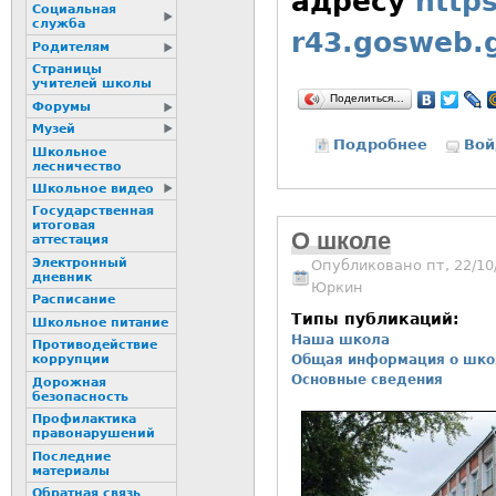
адресу
https
Социальная
служба
r43.gosweb.g
Родителям
Страницы
учителей школы
Поделиться…
Форумы
Музей
Подробнее
о Офици
Вой
Школьное
лесничество
Школьное видео
Государственная
итоговая
О школе
аттестация
Электронный
Опубликовано пт, 22/10
дневник
Юркин
Расписание
Типы публикаций:
Школьное питание
Наша школа
Пpотиводействие
Общая информация о шко
коppупции
Основные сведения
Дорожная
безопасность
Профилактика
пpaвонаpушений
Последние
материалы
Обратная связь