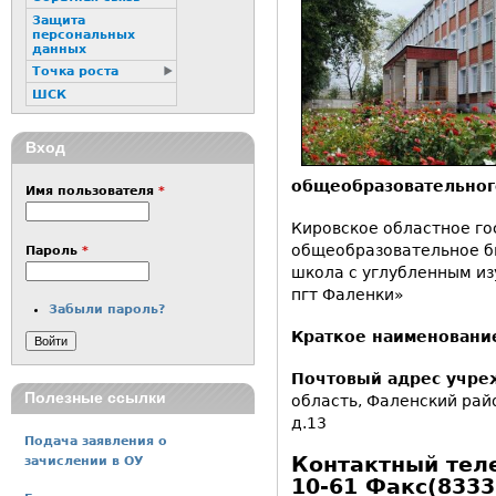
Защита
персональных
данных
Точка роста
ШСК
Вход
общеобразовательно
Имя пользователя
*
Кировское областное г
общеобразовательное 
Пароль
*
школа с углубленным и
пгт Фаленки»
Забыли пароль?
Краткое наименовани
Почтовый адрес учре
Полезные ссылки
область, Фаленский райо
д.13
Подача заявления о
Контактный тел
зачислении в ОУ
10-61 Факс(83332