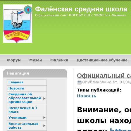
Jump
Фалёнская средняя школа
Официальный сайт КОГОБУ СШ с УИОП пгт Фаленки
Форум
Музей
Фалёнки
Дистанционное обучение
Главное меню
Навигация
Официальный с
Опубликовано вт, 03/06
Главная
Новости
Типы публикаций:
Сведения об
Новость
образовательной
организации
Внимание, 
Зачисление в 1
класс
Ученикам
школы нахо
Воспитательная
работа