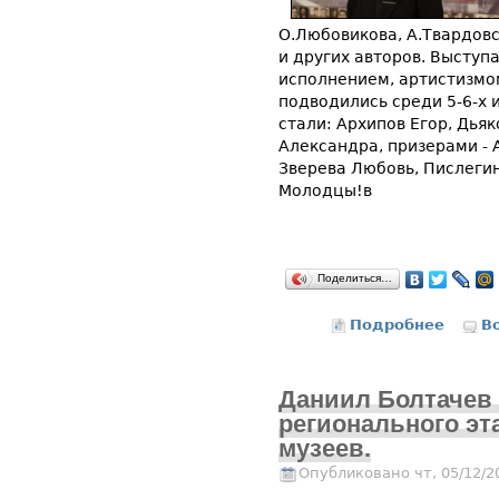
О.Любовикова, А.Твардов
и других авторов. Высту
исполнением, артистизмом
подводились среди 5-6-х 
стали: Архипов Егор, Дья
Александра, призерами - 
Зверева Любовь, Пислеги
Молодцы!в
Поделиться…
Подробнее
о Конк
В
Даниил Болтачев 
регионального эт
музеев.
Опубликовано чт, 05/12/2