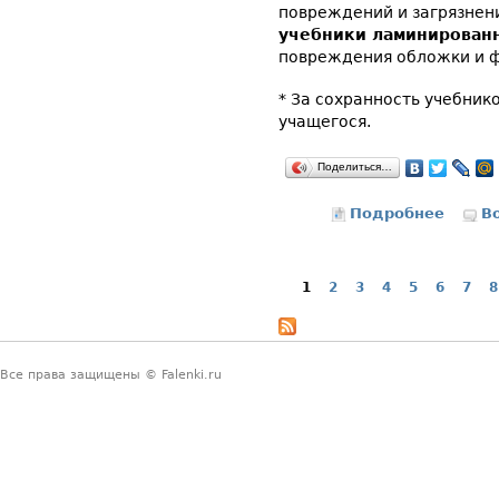
повреждений и загрязнен
учебники ламинирован
повреждения обложки и ф
* За сохранность учебник
учащегося.
Поделиться…
Подробнее
о Учеб
В
1
2
3
4
5
6
7
8
Страницы
Все права защищены © Falenki.ru