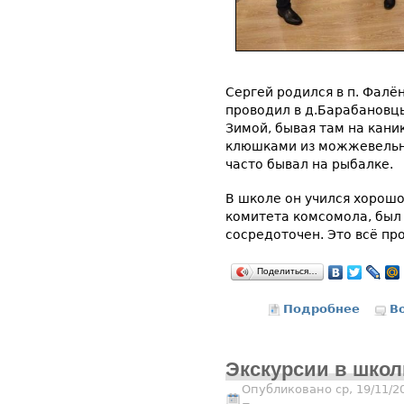
Сергей родился в п. Фалё
проводил в д.Барабановцы
Зимой, бывая там на каник
клюшками из можжевельни
часто бывал на рыбалке.
В школе он учился хорошо
комитета комсомола, был 
сосредоточен. Это всё пр
Поделиться…
Подробнее
о Патри
В
Экскурсии в школ
Опубликовано ср, 19/11/2