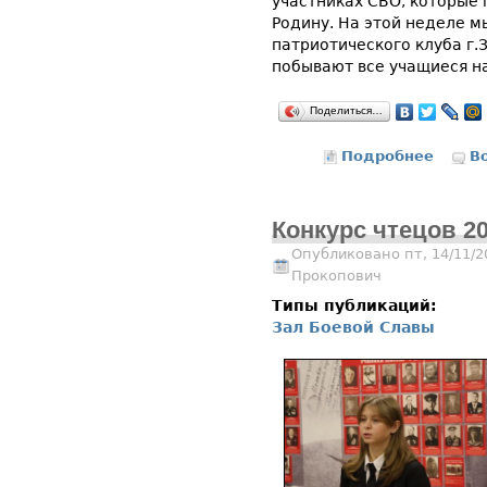
участниках СВО, которые
Родину. На этой неделе м
патриотического клуба г.
побывают все учащиеся н
Поделиться…
Подробнее
о Экск
В
Конкурс чтецов 2
Опубликовано пт, 14/11/2
Прокопович
Типы публикаций:
Зал Боевой Славы