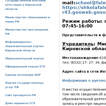
Государственная итоговая
mail:
school@fale
аттестация в Кировской
https://shkolafal
области
r43.gosweb.gosu
Министерство образования и
Режим работы: п
науки РФ
07:45-16:00
Министерство просвещения
РФ
Представительств и ф
Информационно-
Учредитель
:
Ми
образовательный портал
Кировской обла
Кировской области
Местонахождение
:610
Образовательный портал
тел: (8332) 27- 27- 34, ф
Официальный портал ЕГЭ
Адрес сайта в сети Ин
Единая коллекция ЦОР
Информация о руково
Портал государственных
услуг РФ
О местах осуществления
том числе сведения об 
Сайт президента РФ
образовательной деятел
запись в реестре лицен
Демо варианты ЕГЭ