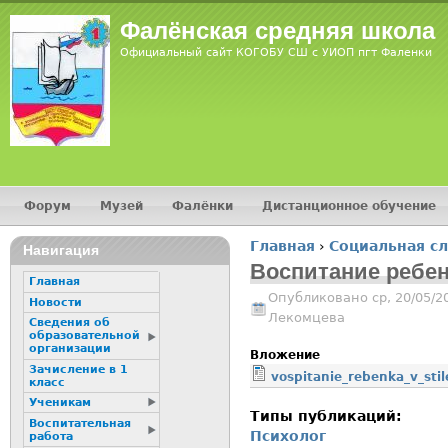
Jump
Фалёнская средняя школа
Официальный сайт КОГОБУ СШ с УИОП пгт Фаленки
Форум
Музей
Фалёнки
Дистанционное обучение
Главное меню
Главная
›
Социальная с
Навигация
Вы здесь
Воспитание ребен
Главная
Опубликовано ср, 20/05/2
Новости
Лекомцева
Сведения об
образовательной
организации
Вложение
Зачисление в 1
vospitanie_rebenka_v_stil
класс
Ученикам
Типы публикаций:
Воспитательная
Психолог
работа