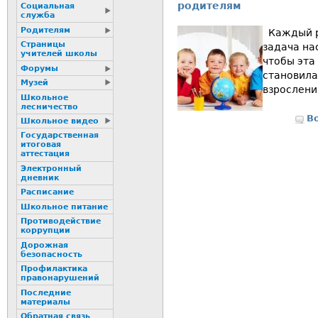
родителям
Социальная
служба
Родителям
Каждый ре
Страницы
задача нас
учителей школы
чтобы эта
Форумы
становила
Музей
взрослени
Школьное
лесничество
В
Школьное видео
Государственная
итоговая
аттестация
Электронный
дневник
Расписание
Школьное питание
Пpотиводействие
коppупции
Дорожная
безопасность
Профилактика
пpaвонаpушений
Последние
материалы
Обратная связь