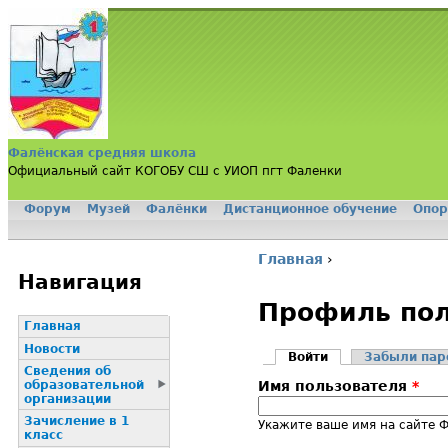
Jump to navigation
Фалёнская средняя школа
Официальный сайт КОГОБУ СШ с УИОП пгт Фаленки
Форум
Музей
Фалёнки
Дистанционное обучение
Опор
Главное меню
Главная
›
Вы здесь
Навигация
Профиль пол
Главная
Новости
Войти
(активная вклад
Забыли пар
Сведения об
Главные вклад
образовательной
Имя пользователя
*
организации
Зачисление в 1
Укажите ваше имя на сайте 
класс