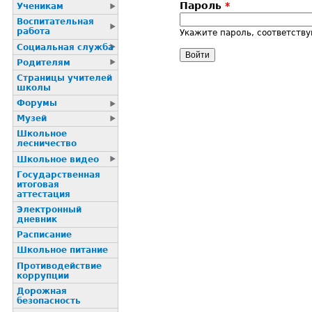
Пароль
*
Ученикам
Воспитательная
работа
Укажите пароль, соответств
Социальная служба
Родителям
Страницы учителей
школы
Форумы
Музей
Школьное
лесничество
Школьное видео
Государственная
итоговая
аттестация
Электронный
дневник
Расписание
Школьное питание
Пpотиводействие
коppупции
Дорожная
безопасность