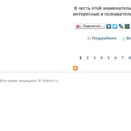
В честь этой знаменател
интересные и познавател
Поделиться…
Подробнее
о Всем
В
1
2
3
4
5
6
7
8
Страницы
Все права защищены © Falenki.ru