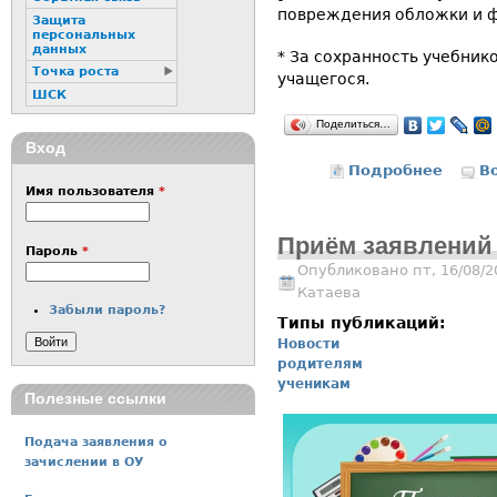
повреждения обложки и ф
Защита
персональных
данных
* За сохранность учебник
Точка роста
учащегося.
ШСК
Поделиться…
Вход
Подробнее
о Учеб
В
Имя пользователя
*
Приём заявлений 
Пароль
*
Опубликовано пт, 16/08/2
Катаева
Забыли пароль?
Типы публикаций:
Новости
родителям
ученикам
Полезные ссылки
Подача заявления о
зачислении в ОУ