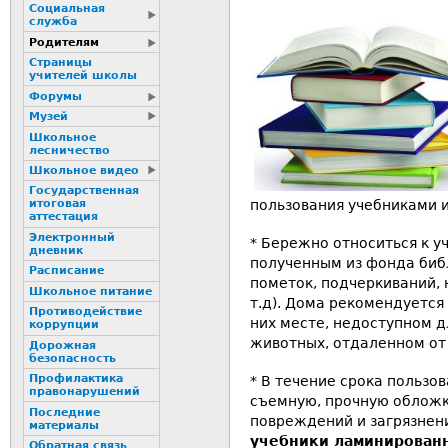
Социальная
служба
Родителям
Страницы
учителей школы
Форумы
Музей
Школьное
лесничество
Школьное видео
Государственная
пользования учебниками 
итоговая
аттестация
Электронный
* Бережно относиться к у
дневник
полученным из фонда библ
Расписание
пометок, подчеркиваний, 
Школьное питание
т.д). Дома рекомендуется
Пpотиводействие
них месте, недоступном 
коppупции
животных, отдаленном от 
Дорожная
безопасность
Профилактика
* В течение срока пользо
пpaвонаpушений
съемную, прочную облож
Последние
повреждений и загрязнен
материалы
учебники ламинирован
Обратная связь