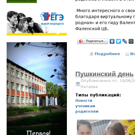
Много интересного о свои
благодаря виртуальному 
родная» и его гиду Вален
Фаленской ЦБ.
Поделиться…
Подробнее
о С Дн
В
Пушкинский день
Опубликовано пт, 14/06/2
Катаева
Типы публикаций:
Новости
ученикам
родителям