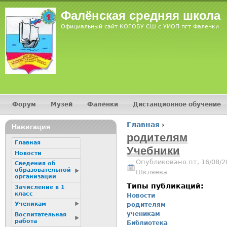
Jump
Фалёнская средняя школа
Официальный сайт КОГОБУ СШ с УИОП пгт Фаленки
Форум
Музей
Фалёнки
Дистанционное обучение
Главное меню
Главная
›
Навигация
Вы здесь
родителям
Главная
Учебники
Новости
Опубликовано пт, 16/08/2
Сведения об
образовательной
Шкляева
организации
Типы публикаций:
Зачисление в 1
класс
Новости
Ученикам
родителям
ученикам
Воспитательная
работа
Библиотека