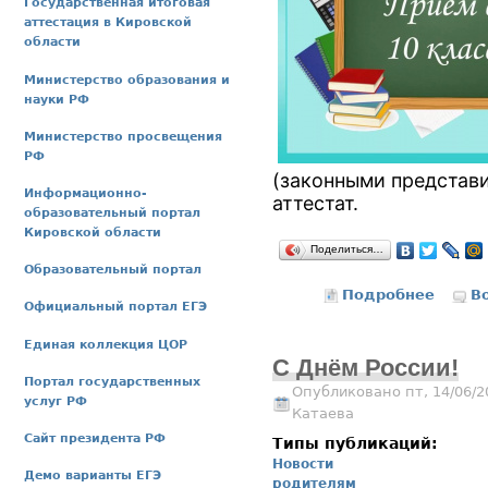
Государственная итоговая
аттестация в Кировской
области
Министерство образования и
науки РФ
Министерство просвещения
РФ
(законными представи
Информационно-
аттестат.
образовательный портал
Кировской области
Поделиться…
Образовательный портал
Подробнее
о Приём
В
Официальный портал ЕГЭ
Единая коллекция ЦОР
С Днём России!
Портал государственных
Опубликовано пт, 14/06/2
услуг РФ
Катаева
Сайт президента РФ
Типы публикаций:
Новости
Демо варианты ЕГЭ
родителям