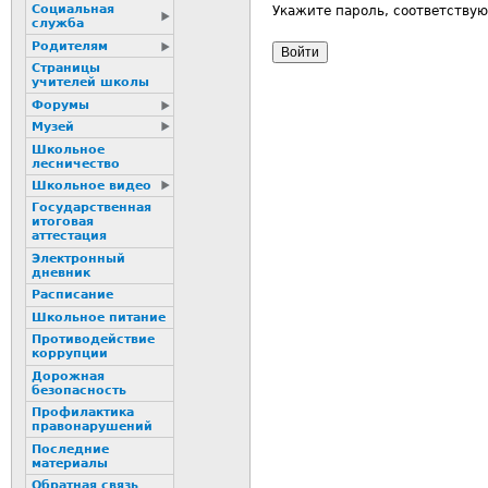
Социальная
Укажите пароль, соответству
служба
Родителям
Страницы
учителей школы
Форумы
Музей
Школьное
лесничество
Школьное видео
Государственная
итоговая
аттестация
Электронный
дневник
Расписание
Школьное питание
Пpотиводействие
коppупции
Дорожная
безопасность
Профилактика
пpaвонаpушений
Последние
материалы
Обратная связь