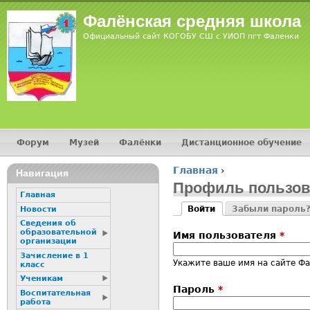
Jump
Фалёнская средняя школа
Официальный сайт КОГОБУ СШ с УИОП пгт Фаленки
Форум
Музей
Фалёнки
Дистанционное обучение
Главное меню
Главная
›
Навигация
Вы здесь
Профиль пользов
Главная
Войти
Забыли пароль
Новости
Главные вкладк
(активная вкладка)
Сведения об
образовательной
Имя пользователя
*
организации
Зачисление в 1
Укажите ваше имя на сайте Фа
класс
Ученикам
Пароль
*
Воспитательная
работа