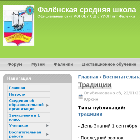
Jump
Фалёнская средняя школа
Официальный сайт КОГОБУ СШ с УИОП пгт Фаленки
Форум
Музей
Фалёнки
Дистанционное обучение
Главное меню
Главная
›
Воспитательна
Навигация
Вы здесь
Традиции
Главная
Опубликовано сб, 22/01/2
Новости
Юркин
Сведения об
образовательной
Типы публикаций:
организации
традиции
Зачисление в 1
класс
- День Зна
Ученикам
Воспитательная
работа
· Последний звонок