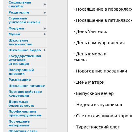
Социальная
служба
· Посвящение в первоклас
Родителям
Страницы
· Посвящение в пятикласс
учителей школы
Форумы
· День Учителя.
Музей
Школьное
· День самоуправления
лесничество
Школьное видео
· День юмора и
Государственная
см
итоговая
аттестация
Электронный
· Новогодние праздники
дневник
Расписание
· День Матери
Школьное питание
Пpотиводействие
· Выпускной вечер
коppупции
Дорожная
- Неделя выпускников
безопасность
Профилактика
· Слет отличников и хоро
пpaвонаpушений
Последние
материалы
· Туристический слет
Обратная связь