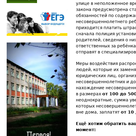
улице в неположенное вр
закона предусмотрена ст
обязанностей по содержа
несовершеннолетнего реб
приходится платить штраф
сначала полиция установи
родителей, сведения о них
ответственных за ребёнка
отправят в специализиро
Меры воздействия распро
людей, которые их заменя
юридических лиц, органи
несовершеннолетних и до
нахождение несовершенно
в размерах
от 100 до 50
неоднократные, сумма уве
которых несовершенноле
вне дома, заплатят
от 10
Ещё хотим обратить в
момент: