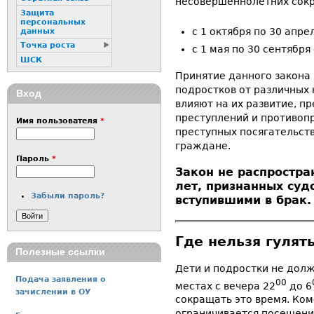
несовершеннолетних сокр
Защита
персональных
с 1 октября по 30 апр
данных
Точка роста
с 1 мая по 30 сентябр
ШСК
Принятие данного закона 
подростков от различных 
Вход
влияют на их развитие, 
преступлений и противоп
Имя пользователя
*
преступных посягательст
граждане.
Пароль
*
Закон не распростра
лет, признанных су
Забыли пароль?
вступившими в брак.
Где нельзя гулят
Полезные ссылки
Дети и подростки не дол
Подача заявления о
00
местах с вечера 22
до 6
зачислении в ОУ
сокращать это время. Ко
ограничивается посещени