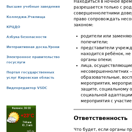
Находиться в ночное врем
разрешается только с ро
Высшие учебные заведения
совершеннолетними дове
Колледжи.Училища
право сопровождать несо
законом:
КРЦДО
родители или заменяющ
Азбука безопасности
попечители;
Интерактивная доска.Уроки
представители учрежде
находится ребёнок, н
Электронное правительство
органы опеки;
госуслуги
лица, осуществляющие
несовершеннолетних 
Портал государственных
образовательные, вос
услуг Кировская область
мероприятия, мероприя
Видеоредактор VSDC
защите, социальному 
социальной адаптации
мероприятия с участи
Ответственность
Что будет, если органы п