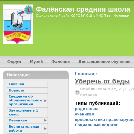
Jump
Фалёнская средняя школа
Официальный сайт КОГОБУ СШ с УИОП пгт Фаленки
Форум
Музей
Фалёнки
Дистанционное обучение
Главное меню
Главная
›
Навигация
Вы здесь
Уберечь от беды
Главная
Опубликовано вт, 21/11/2
Новости
Катаева
Сведения об
образовательной
Типы публикаций:
организации
родителям
Зачисление в 1
ученикам
класс
профилактика правонаруш
Ученикам
Социальный педагог
Воспитательная
работа