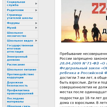
Социальная
служба
Родителям
Страницы
учителей школы
Форумы
Музей
Школьное
лесничество
Школьное видео
Государственная
итоговая
аттестация
Пребывание несовершенно
Электронный
России запрещено законом
дневник
28.04.2009 N°71-ФЗ «О
Расписание
Федеральный закон «Об
Школьное питание
ребенка в Российской 
Пpотиводействие
достигли 7-ми лет, в об
коppупции
быть взрослые. Дети и под
Дорожная
безопасность
совершеннолетия не долж
Профилактика
местах после одиннадцати
пpaвонаpушений
подростки до 18-ти лет д
Последние
материалы
дома со взрослыми. В лет
Обратная связь