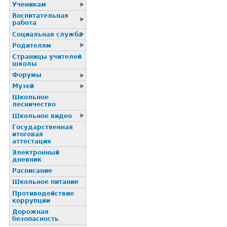
Ученикам
Воспитательная
работа
Социальная служба
Родителям
Страницы учителей
школы
Форумы
Музей
Школьное
лесничество
Школьное видео
Государственная
итоговая
аттестация
Электронный
дневник
Расписание
Школьное питание
Пpотиводействие
коppупции
Дорожная
безопасность