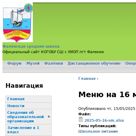
Jump to navigation
Фалёнская средняя школа
Официальный сайт КОГОБУ СШ с УИОП пгт Фаленки
Форум
Музей
Фалёнки
Дистанционное обучение
Опор
Главное меню
Главная
›
Вы здесь
Навигация
Меню на 16 
Главная
Новости
Опубликовано чт, 15/05/2025
Сведения об
Файл:
образовательной
2025-05-16-sm.xlsx
организации
Типы публикаций:
Зачисление в 1
Школьное питание
класс