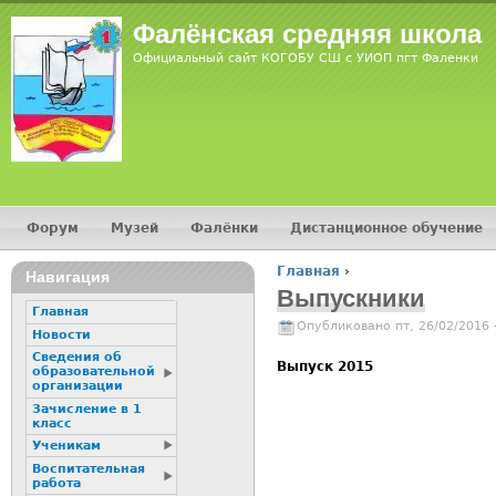
Фалёнская средняя школа
Официальный сайт КОГОБУ СШ с УИОП пгт Фаленки
Форум
Музей
Фалёнки
Дистанционное обучение
Главное меню
Главная
›
Навигация
Вы здесь
Выпускники
Главная
Опубликовано пт, 26/02/2016 
Новости
Сведения об
Выпуск 2015
образовательной
организации
Зачисление в 1
класс
Ученикам
Воспитательная
работа