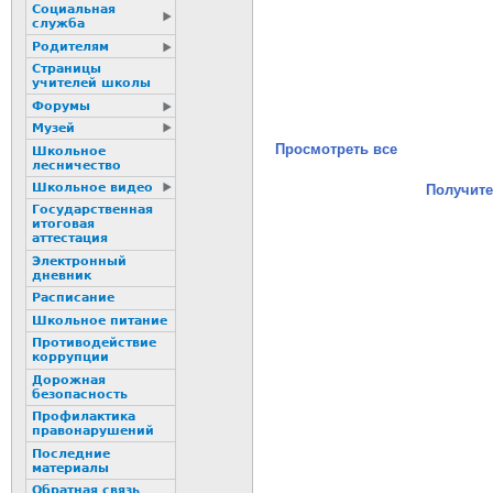
Социальная
служба
Родителям
Страницы
учителей школы
Форумы
Музей
Просмотреть все
Школьное
лесничество
Школьное видео
Получите
Государственная
итоговая
аттестация
Электронный
дневник
Расписание
Школьное питание
Пpотиводействие
коppупции
Дорожная
безопасность
Профилактика
пpaвонаpушений
Последние
материалы
Обратная связь