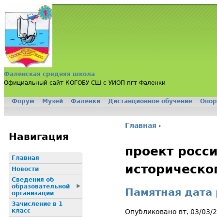
Jump to navigation
Фалёнская средняя школа
Официальный сайт КОГОБУ СШ с УИОП пгт Фаленки
Форум
Музей
Фалёнки
Дистанционное обучение
Опор
Главное меню
Главная
›
Вы здесь
Навигация
проект росси
Главная
историческо
Новости
Сведения об
образовательной
Памятная дата 
организации
Зачисление в 1
класс
Опубликовано вт, 03/03/