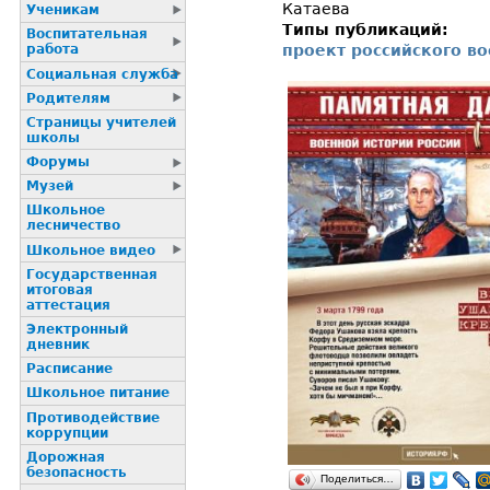
Катаева
Ученикам
Типы публикаций:
Воспитательная
проект российского в
работа
Социальная служба
Родителям
Страницы учителей
школы
Форумы
Музей
Школьное
лесничество
Школьное видео
Государственная
итоговая
аттестация
Электронный
дневник
Расписание
Школьное питание
Пpотиводействие
коppупции
Дорожная
безопасность
Поделиться…