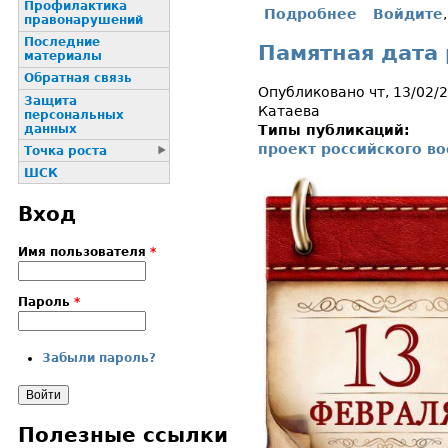
Профилактика
Подробнее
Войдите
о Памятная д
пpaвонаpушений
Последние
Памятная дата 
материалы
Обратная связь
Опубликовано чт, 13/02/
Защита
Катаева
персональных
данных
Типы публикаций:
проект российского в
Точка роста
ШСК
Вход
Имя пользователя
*
Пароль
*
Забыли пароль?
Полезные ссылки