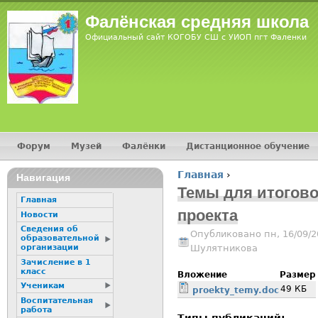
Jump
Фалёнская средняя школа
Официальный сайт КОГОБУ СШ с УИОП пгт Фаленки
Форум
Музей
Фалёнки
Дистанционное обучение
Главное меню
Главная
›
Навигация
Вы здесь
Темы для итогов
Главная
проекта
Новости
Сведения об
Опубликовано пн, 16/09/2
образовательной
Шулятникова
организации
Зачисление в 1
класс
Вложение
Размер
Ученикам
49 КБ
proekty_temy.doc
Воспитательная
работа