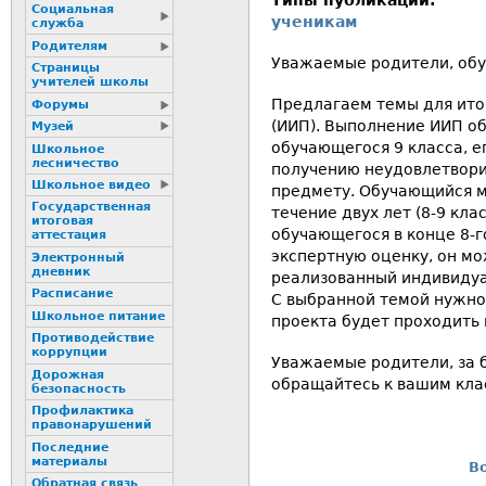
Типы публикаций:
Социальная
ученикам
служба
Родителям
Уважаемые родители, обу
Страницы
учителей школы
Предлагаем темы для ито
Форумы
(ИИП). Выполнение ИИП о
Музей
обучающегося 9 класса, 
Школьное
лесничество
получению неудовлетвори
Школьное видео
предмету. Обучающийся м
Государственная
течение двух лет (8-9 клас
итоговая
обучающегося в конце 8-г
аттестация
экспертную оценку, он мо
Электронный
дневник
реализованный индивидуал
Расписание
С выбранной темой нужно
Школьное питание
проекта будет проходить 
Пpотиводействие
коppупции
Уважаемые родители, за
Дорожная
обращайтесь к вашим кла
безопасность
Профилактика
пpaвонаpушений
Последние
материалы
В
Обратная связь