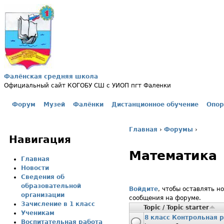
Jump to navigation
Фалёнская средняя школа
Официальный сайт КОГОБУ СШ с УИОП пгт Фаленки
Форум
Музей
Фалёнки
Дистанционное обучение
Опор
Главное меню
Главная
›
Форумы
›
Навигация
Вы здесь
Математика
Главная
Новости
Сведения об
образовательной
Войдите
, чтобы оставлять н
организации
сообщения на форуме.
Зачисление в 1 класс
Topic / Topic starter
Ученикам
8 класс Контрольная 
Воспитательная работа