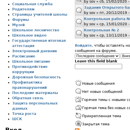
by
sov
» сб, 15/02/2020 -
Социальная служба
Задания Открытого ба
Родителям
by
sov
» пт, 20/12/2019 -
Страницы учителей школы
Контрольная работа 
Форумы
by
sov
» ср, 15/01/2020 -
Музей
Школьное лесничество
Контрольная № 2
Школьное видео
by
sov
» ср, 13/11/2019 -
Государственная итоговая
Войдите
, чтобы оставлять н
аттестация
сообщения на форуме.
Электронный дневник
Order by
Сор
Расписание
Leave this field blank
Школьное питание
Пpотиводействие
коppупции
Дорожная безопасность
Профилактика
Новые сообщения
пpaвонаpушений
Нет новых сообщений
Последние материалы
Обратная связь
Горячие темы с новыми 
Защита персональных
Горячая тема без новых 
данных
Точка роста
Прикрепленная тема
ШСК
Закрытая тема