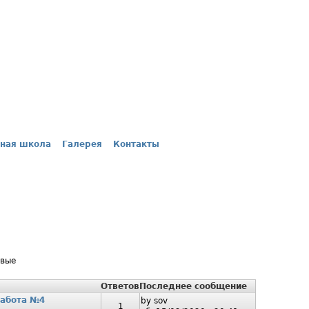
ная школа
Галерея
Контакты
овые
Ответов
Последнее сообщение
работа №4
by
sov
1