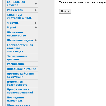
Социальная
Укажите пароль, соответству
служба
Родителям
Страницы
учителей школы
Форумы
Музей
Школьное
лесничество
Школьное видео
Государственная
итоговая
аттестация
Электронный
дневник
Расписание
Школьное питание
Пpотиводействие
коppупции
Дорожная
безопасность
Профилактика
пpaвонаpушений
Последние
материалы
Обратная связь