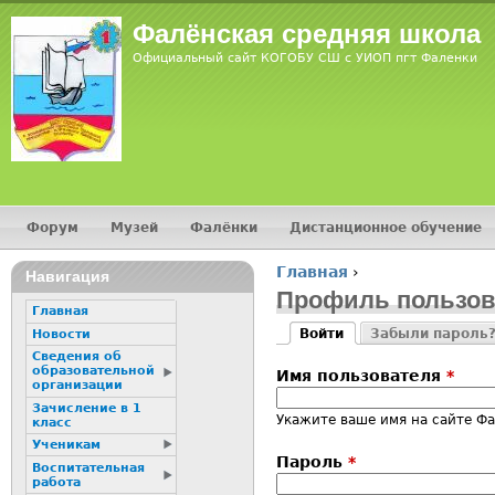
Jump
Фалёнская средняя школа
Официальный сайт КОГОБУ СШ с УИОП пгт Фаленки
Форум
Музей
Фалёнки
Дистанционное обучение
Главное меню
Главная
›
Навигация
Вы здесь
Профиль пользов
Главная
Войти
Забыли пароль
Новости
Главные вкладк
(активная вкладка)
Сведения об
образовательной
Имя пользователя
*
организации
Зачисление в 1
Укажите ваше имя на сайте Фа
класс
Ученикам
Пароль
*
Воспитательная
работа