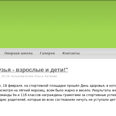
Jump to navigation
Опорная школа
Галерея
Контакты
зья - взрослые и дети!"
- 16:26 пользователем
Ольга Катаева
у, 18 февраля, на спортивной площадке прошёл День здоровья, в ко
есмотря на лёгкий морозец, всем было жарко и весело. Результаты ж
 команды 9а и 11б классов награждены грамотами за спортивные успех
дрес родителей, которые во всех состязаниях ничуть не уступали дет