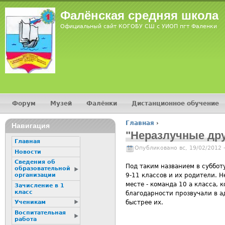
Фалёнская средняя школа
Официальный сайт КОГОБУ СШ с УИОП пгт Фаленки
Форум
Музей
Фалёнки
Дистанционное обучение
Главное меню
Главная
›
Навигация
Вы здесь
"Неразлучные дру
Главная
Опубликовано вс, 19/02/2012 
Новости
Сведения об
Под таким названием в суббот
образовательной
9-11 классов и их родители. Н
организации
месте - команда 10 а класса,
Зачисление в 1
класс
благодарности прозвучали в а
быстрее их.
Ученикам
Воспитательная
работа