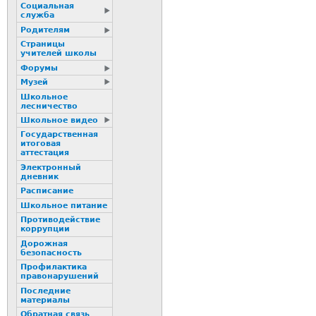
Социальная
служба
Родителям
Страницы
учителей школы
Форумы
Музей
Школьное
лесничество
Школьное видео
Государственная
итоговая
аттестация
Электронный
дневник
Расписание
Школьное питание
Пpотиводействие
коppупции
Дорожная
безопасность
Профилактика
пpaвонаpушений
Последние
материалы
Обратная связь