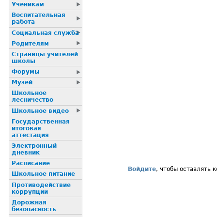
Ученикам
Воспитательная
работа
Социальная служба
Родителям
Страницы учителей
школы
Форумы
Музей
Школьное
лесничество
Школьное видео
Государственная
итоговая
аттестация
Электронный
дневник
Расписание
Войдите
, чтобы оставлять 
Школьное питание
Пpотиводействие
коppупции
Дорожная
безопасность