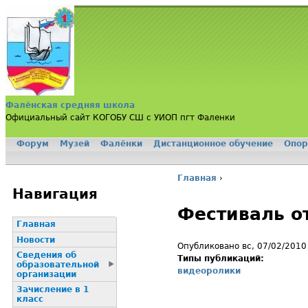
Jump to navigation
Фалёнская средняя школа
Официальный сайт КОГОБУ СШ с УИОП пгт Фаленки
Форум
Музей
Фалёнки
Дистанционное обучение
Опор
Главное меню
Главная
›
Вы здесь
Навигация
Фестиваль о
Главная
Новости
Опубликовано вс, 07/02/2010
Сведения об
Типы публикаций:
образовательной
видеоролики
организации
Зачисление в 1
класс