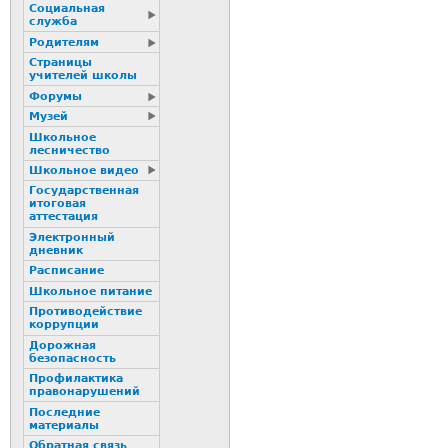
Социальная
служба
Родителям
Страницы
учителей школы
Форумы
Музей
Школьное
лесничество
Школьное видео
Государственная
итоговая
аттестация
Электронный
дневник
Расписание
Школьное питание
Пpотиводействие
коppупции
Дорожная
безопасность
Профилактика
пpaвонаpушений
Последние
материалы
Обратная связь