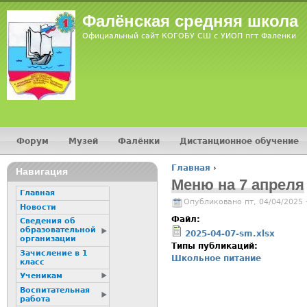
Jump
Фалёнская средняя школа
Официальный сайт КОГОБУ СШ с УИОП пгт Фаленки
Форум
Музей
Фалёнки
Дистанционное обучение
Главное меню
Главная
›
Навигация
Вы здесь
Меню на 7 апреля
Главная
Опубликовано пт, 04/04/2025 
Новости
Файл:
Сведения об
образовательной
2025-04-07-sm.xlsx
организации
Типы публикаций:
Зачисление в 1
Школьное питание
класс
Ученикам
Воспитательная
работа