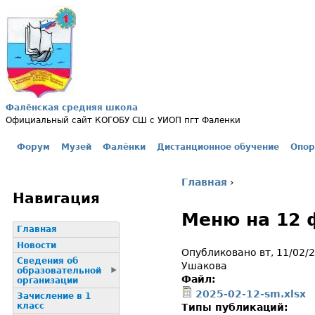
Jump to navigation
Фалёнская средняя школа
Официальный сайт КОГОБУ СШ с УИОП пгт Фаленки
Форум
Музей
Фалёнки
Дистанционное обучение
Опор
Главное меню
Главная
›
Вы здесь
Навигация
Меню на 12 
Главная
Новости
Опубликовано вт, 11/02/
Сведения об
Ушакова
образовательной
Файл:
организации
2025-02-12-sm.xlsx
Зачисление в 1
класс
Типы публикаций: