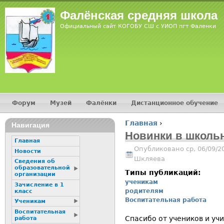
Jump
Фалёнская средняя школа
Официальный сайт КОГОБУ СШ с УИОП пгт Фаленки
Форум
Музей
Фалёнки
Дистанционное обучение
Главное меню
Главная
›
Навигация
Вы здесь
Новинки в школь
Главная
Опубликовано ср, 06/09/2
Новости
Шкляева
Сведения об
образовательной
Типы публикаций:
организации
ученикам
Зачисление в 1
родителям
класс
Воспитательная работа
Ученикам
Воспитательная
Спасибо от учеников и уч
работа