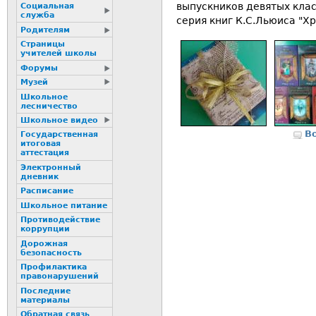
выпускников девятых клас
Социальная
служба
серия книг К.С.Льюиса "Х
Родителям
Страницы
учителей школы
Форумы
Музей
Школьное
лесничество
Школьное видео
В
Государственная
итоговая
аттестация
Электронный
дневник
Расписание
Школьное питание
Пpотиводействие
коppупции
Дорожная
безопасность
Профилактика
пpaвонаpушений
Последние
материалы
Обратная связь