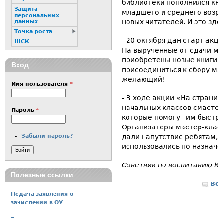
библиотеки пополнился к
Защита
младшего и среднего возр
персональных
новых читателей. И это зд
данных
Точка роста
- 20 октября дан старт ак
ШСК
На вырученные от сдачи 
приобретены новые книги 
Вход
присоединиться к сбору 
желающий!
Имя пользователя
*
- В ходе акции «На стран
начальных классов смасте
Пароль
*
которые помогут им быст
Организаторы мастер-клас
Забыли пароль?
дали напутствие ребятам,
использовались по назнач
Советник по воспитанию 
Полезные ссылки
В
Подача заявления о
зачислении в ОУ