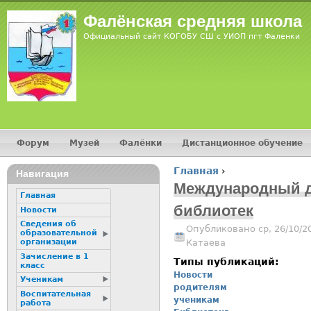
Jump
Фалёнская средняя школа
Официальный сайт КОГОБУ СШ с УИОП пгт Фаленки
Форум
Музей
Фалёнки
Дистанционное обучение
Главное меню
Главная
›
Навигация
Вы здесь
Международный 
Главная
библиотек
Новости
Сведения об
Опубликовано ср, 26/10/2
образовательной
Катаева
организации
Зачисление в 1
Типы публикаций:
класс
Новости
Ученикам
родителям
Воспитательная
ученикам
работа