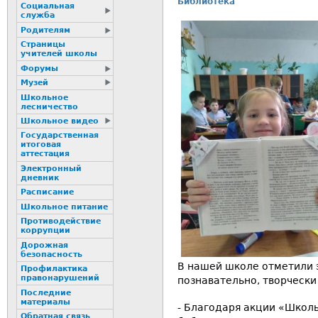
Библиотека
Социальная
служба
Родителям
Страницы
учителей школы
Форумы
Музей
Школьное
лесничество
Школьное видео
Государственная
итоговая
аттестация
Электронный
дневник
Расписание
Школьное питание
Пpотиводействие
коppупции
Дорожная
безопасность
В нашей школе отметили 
Профилактика
пpaвонаpушений
познавательно, творчески 
Последние
материалы
- Благодаря акции «Школ
Обратная связь