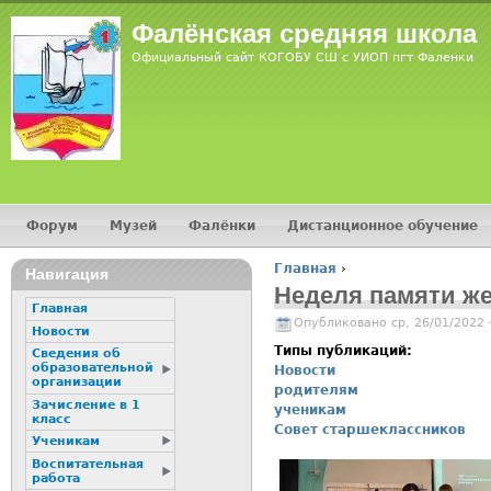
Фалёнская средняя школа
Официальный сайт КОГОБУ СШ с УИОП пгт Фаленки
Форум
Музей
Фалёнки
Дистанционное обучение
Главное меню
Главная
›
Навигация
Вы здесь
Неделя памяти же
Главная
Опубликовано ср, 26/01/2022 
Новости
Типы публикаций:
Сведения об
образовательной
Новости
организации
родителям
Зачисление в 1
ученикам
класс
Совет старшеклассников
Ученикам
Воспитательная
работа