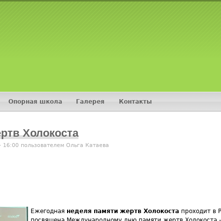
Jump to navigation
Опорная школа
Галерея
Контакты
ртв Холокоста
- 16:00 пользователем
Ольга Катаева
Ежегодная
неделя памяти жертв Холокоста
проходит в Р
посвящена Международному дню памяти жертв Холокоста - 