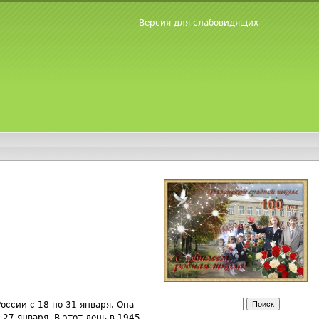
Версия для слабовидящих
Поиск
оссии с 18 по 31 января. Она
Форма поиска
27 января. В этот день в 1945