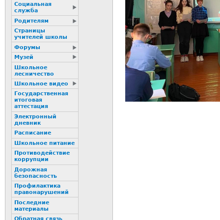
Социальная
служба
Родителям
Страницы
учителей школы
Форумы
Музей
Школьное
лесничество
Школьное видео
Государственная
итоговая
аттестация
Электронный
дневник
Расписание
Школьное питание
Пpотиводействие
коppупции
Дорожная
безопасность
Профилактика
пpaвонаpушений
Последние
материалы
Обратная связь