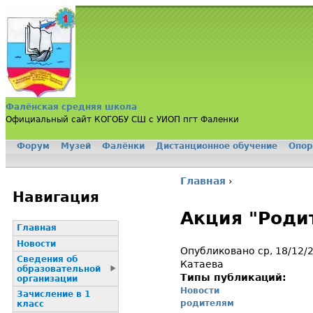
Jump to navigation
Фалёнская средняя школа
Официальный сайт КОГОБУ СШ с УИОП пгт Фаленки
Форум
Музей
Фалёнки
Дистанционное обучение
Опор
Главное меню
Главная
›
Вы здесь
Навигация
Акция "Роди
Главная
Новости
Опубликовано ср, 18/12/
Сведения об
Катаева
образовательной
Типы публикаций:
организации
Новости
Зачисление в 1
родителям
класс