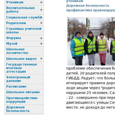
ученикам
Ученикам
Дорожная безопасность
Воспитательная
профилактика правонару
работа
Социальная служба
Родителям
Страницы учителей
школы
Форумы
Музей
Школьное
лесничество
Школьное видео
Государственная
проблеме обеспечения б
итоговая
аттестация
детей. 20 родителей поп
Электронный
ГИБДД. Радует, что боль
дневник
игнорирует правила дор
Расписание
ходе акции через "родит
Школьное питание
нарушили 25 человек. С
- 22 - совершено при пе
Пpотиводействие
коppупции
двигающиеся с улицы Се
месте, не доходя до нег
Дорожная
безопасность