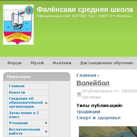
Jump
Фалёнская средняя школа
Официальный сайт КОГОБУ СШ с УИОП пгт Фаленки
Форум
Музей
Фалёнки
Дистанционное обучение
Главное меню
Главная
›
Навигация
Вы здесь
Волейбол
Главная
Опубликовано пт, 19/04/2
Новости
Шкляева
Сведения об
образовательной
Типы публикаций:
организации
традиции
Зачисление в 1
класс
Спорт и здоровье
Ученикам
Воспитательная
работа