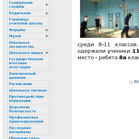
Социальная
служба
Родителям
Страницы
учителей школы
Форумы
Музей
Школьное
среди 8-11 классов
лесничество
одержали ученики
1
Школьное видео
место - ребята
8а
клас
Государственная
итоговая
аттестация
Электронный
дневник
В
Расписание
Школьное питание
Пpотиводействие
коppупции
Дорожная
безопасность
Профилактика
пpaвонаpушений
Последние
материалы
Обратная связь