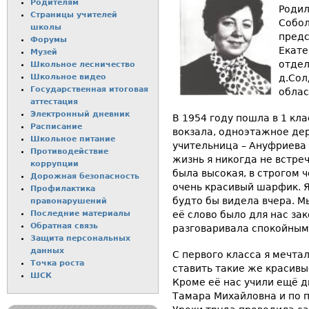
Родителям
Родил
Страницы учителей
Собол
школы
предс
Форумы
Екате
Музей
отдел
Школьное лесничество
Школьное видео
д.Сол
Государственная итоговая
облас
аттестация
Электронный дневник
В 1954 году пошла в 1 кл
Расписание
вокзала, одноэтажное де
Школьное питание
учительница – Ануфриева
Пpотиводействие
жизнь я никогда не встре
коppупции
была высокая, в строгом 
Дорожная безопасность
очень красивый шарфик. Я 
Профилактика
будто бы видела вчера. 
пpaвонаpушений
Последние материалы
её слово было для нас зак
Обратная связь
разговаривала спокойным
Защита персональных
данных
С первого класса я мечтал
Точка роста
ставить такие же красивы
ШСК
Кроме её нас учили ещё д
Тамара Михайловна и по п