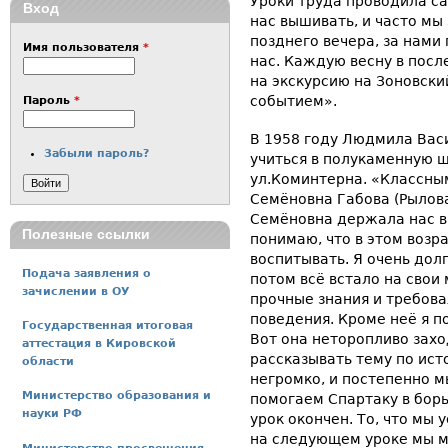
Уроки труда проводила с
Вход
нас вышивать, и часто мы
позднего вечера, за нами
Имя пользователя
*
нас. Каждую весну в посл
на экскурсию на Зоновски
событием».
Пароль
*
В 1958 году Людмила Вас
Забыли пароль?
учиться в полукаменную ш
ул.Коминтерна. «Классны
Семёновна Габова (Рылова
Семёновна держала нас в
Полезные ссылки
понимаю, что в этом возра
воспитывать. Я очень долг
Подача заявления о
потом всё встало на свои
зачислении в ОУ
прочные знания и требова
поведения. Кроме неё я п
Государственная итоговая
Вот она неторопливо захо
аттестация в Кировской
рассказывать тему по ист
области
негромко, и постепенно м
Министерство образования и
помогаем Спартаку в бор
науки РФ
урок окончен. То, что мы 
на следующем уроке мы мо