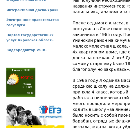
Мы получили необходимые
Азбука безопасности
названия инструментов: «э
Интерактивная доска.Уроки
напильник», я запомнила 
Электронное правительство
После седьмого класса, в
госуслуги
поступила в Советское пе
закончила в 1965 году. П
Портал государственных
Унинский район на химуча
услуг Кировская область
малокомплектная школа. 
Видеоредактор VSDC
4х квартирном доме, где 
доска на ножках. И всё! Д
самому старшему было 18 
благополучно закрылась»
В 1966 году Людмила Вас
среднюю школу на должно
приняла 4 класс, который 
работала пионервожатой.
много проводили меропри
ходить в школу «за линие
было носить с собой пионе
барабан, отрядные флажки
вокзала, ждала, когда уйд