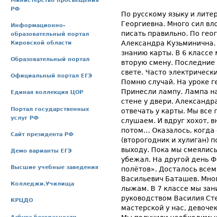
Министерство просвещения
РФ
По русскому языку и лите
Георгиевна. Много сил вл
Информационно-
писать правильно. По гео
образовательный портал
Александра Кузьминична.
Кировской области
знанию карты. В 6 классе 
Образовательный портал
вторую смену. Последние
свете. Часто электрическ
Официальный портал ЕГЭ
Помню случай. На уроке г
Принесли лампу. Лампа на 
Единая коллекция ЦОР
стене у двери. Александр
Портал государственных
отвечать у карты. Мы все
услуг РФ
слушаем. И вдруг хохот, в
потом… Оказалось, когда 
Сайт президента РФ
(второгодник и хулиган) п
выходу. Пока мы смеялись,
Демо варианты ЕГЭ
убежал. На другой день 
Высшие учебные заведения
полётов». Досталось всем
Васильевич Баташев. Мног
Колледжи.Училища
лыжам. В 7 классе мы за
руководством Василия Сте
КРЦДО
мастерской у нас, девоче