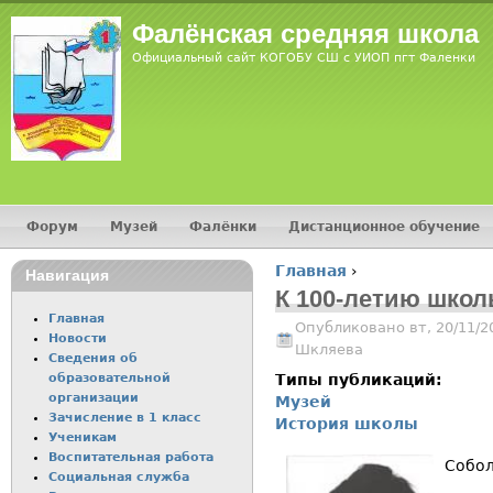
Jump
Фалёнская средняя школа
Официальный сайт КОГОБУ СШ с УИОП пгт Фаленки
Форум
Музей
Фалёнки
Дистанционное обучение
Главное меню
Главная
›
Навигация
Вы здесь
К 100-летию школ
Главная
Опубликовано вт, 20/11/2
Новости
Шкляева
Сведения об
образовательной
Типы публикаций:
организации
Музей
Зачисление в 1 класс
История школы
Ученикам
Воспитательная работа
Собо
Социальная служба