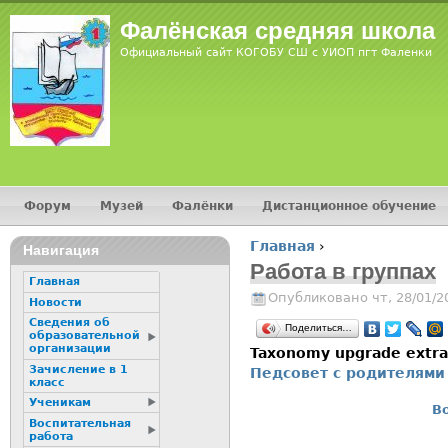
Jump
Фалёнская средняя школа
Официальный сайт КОГОБУ СШ с УИОП пгт Фаленки
Форум
Музей
Фалёнки
Дистанционное обучение
Главное меню
Главная
›
Навигация
Вы здесь
Работа в группах
Главная
Опубликовано чт, 28/01/2
Новости
Сведения об
Поделиться…
образовательной
организации
Taxonomy upgrade extr
Зачисление в 1
Педсовет с родителями
класс
Ученикам
В
Воспитательная
работа