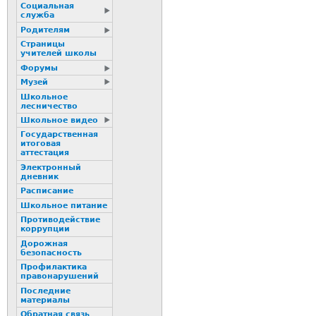
Социальная
служба
Родителям
Страницы
учителей школы
Форумы
Музей
Школьное
лесничество
Школьное видео
Государственная
итоговая
аттестация
Электронный
дневник
Расписание
Школьное питание
Пpотиводействие
коppупции
Дорожная
безопасность
Профилактика
пpaвонаpушений
Последние
материалы
Обратная связь