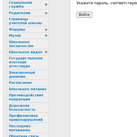
Социальная
Укажите пароль, соответству
служба
Родителям
Страницы
учителей школы
Форумы
Музей
Школьное
лесничество
Школьное видео
Государственная
итоговая
аттестация
Электронный
дневник
Расписание
Школьное питание
Пpотиводействие
коppупции
Дорожная
безопасность
Профилактика
пpaвонаpушений
Последние
материалы
Обратная связь