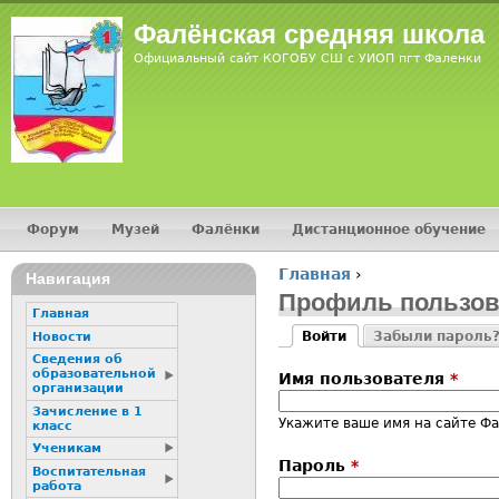
Jump
Фалёнская средняя школа
Официальный сайт КОГОБУ СШ с УИОП пгт Фаленки
Форум
Музей
Фалёнки
Дистанционное обучение
Главное меню
Главная
›
Навигация
Вы здесь
Профиль пользов
Главная
Войти
Забыли пароль
Новости
Главные вкладк
(активная вкладка)
Сведения об
образовательной
Имя пользователя
*
организации
Зачисление в 1
Укажите ваше имя на сайте Фа
класс
Ученикам
Пароль
*
Воспитательная
работа