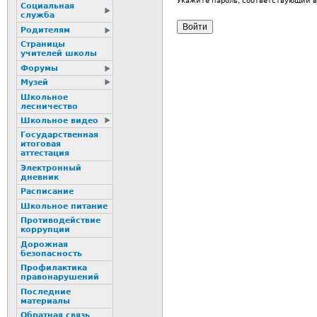
Укажите пароль, соответствующий 
Социальная
служба
Родителям
Страницы
учителей школы
Форумы
Музей
Школьное
лесничество
Школьное видео
Государственная
итоговая
аттестация
Электронный
дневник
Расписание
Школьное питание
Пpотиводействие
коppупции
Дорожная
безопасность
Профилактика
пpaвонаpушений
Последние
материалы
Обратная связь