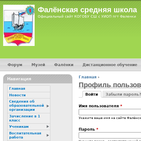
Фалёнская средняя школа
Официальный сайт КОГОБУ СШ с УИОП пгт Фаленки
Форум
Музей
Фалёнки
Дистанционное обучение
Главное меню
Главная
›
Навигация
Вы здесь
Профиль пользов
Главная
Войти
Забыли пароль
Новости
Главные вкладк
(активная вкладка)
Сведения об
образовательной
Имя пользователя
*
организации
Зачисление в 1
Укажите ваше имя на сайте Фалёнск
класс
Ученикам
Пароль
*
Воспитательная
работа