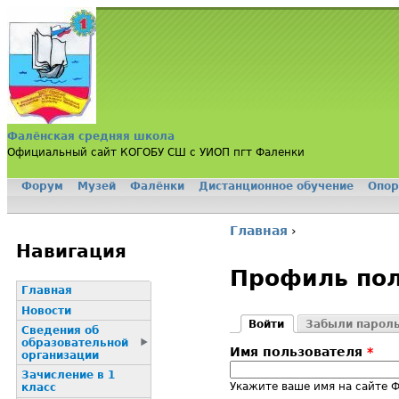
Jump to navigation
Фалёнская средняя школа
Официальный сайт КОГОБУ СШ с УИОП пгт Фаленки
Форум
Музей
Фалёнки
Дистанционное обучение
Опор
Главное меню
Главная
›
Вы здесь
Навигация
Профиль пол
Главная
Новости
Войти
Забыли парол
Сведения об
Главные вклад
(активная вкладка)
образовательной
Имя пользователя
*
организации
Зачисление в 1
Укажите ваше имя на сайте 
класс