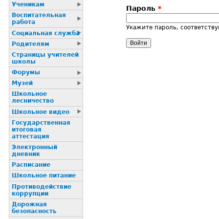
Ученикам
Пароль
*
Воспитательная
работа
Укажите пароль, соответств
Социальная служба
Родителям
Страницы учителей
школы
Форумы
Музей
Школьное
лесничество
Школьное видео
Государственная
итоговая
аттестация
Электронный
дневник
Расписание
Школьное питание
Пpотиводействие
коppупции
Дорожная
безопасность