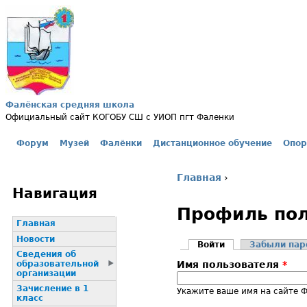
Jump to navigation
Фалёнская средняя школа
Официальный сайт КОГОБУ СШ с УИОП пгт Фаленки
Форум
Музей
Фалёнки
Дистанционное обучение
Опор
Главное меню
Главная
›
Вы здесь
Навигация
Профиль пол
Главная
Новости
Войти
(активная вклад
Забыли пар
Сведения об
Главные вклад
образовательной
Имя пользователя
*
организации
Зачисление в 1
Укажите ваше имя на сайте 
класс