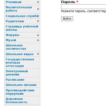
Пароль
*
Ученикам
Воспитательная
работа
Укажите пароль, соответств
Социальная служба
Родителям
Страницы учителей
школы
Форумы
Музей
Школьное
лесничество
Школьное видео
Государственная
итоговая
аттестация
Электронный
дневник
Расписание
Школьное питание
Пpотиводействие
коppупции
Дорожная
безопасность