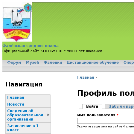
Jump to navigation
Фалёнская средняя школа
Официальный сайт КОГОБУ СШ с УИОП пгт Фаленки
Форум
Музей
Фалёнки
Дистанционное обучение
Опор
Главное меню
Главная
›
Вы здесь
Навигация
Профиль пол
Главная
Новости
Войти
(активная вклад
Забыли пар
Сведения об
Главные вклад
образовательной
Имя пользователя
*
организации
Зачисление в 1
Укажите ваше имя на сайте Фалён
класс