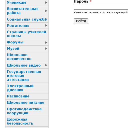
Пароль
*
Ученикам
Воспитательная
Укажите пароль, соответствующий
работа
Социальная служба
Родителям
Страницы учителей
школы
Форумы
Музей
Школьное
лесничество
Школьное видео
Государственная
итоговая
аттестация
Электронный
дневник
Расписание
Школьное питание
Пpотиводействие
коppупции
Дорожная
безопасность