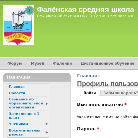
Jump
Фалёнская средняя школа
Официальный сайт КОГОБУ СШ с УИОП пгт Фаленки
Форум
Музей
Фалёнки
Дистанционное обучение
Главное меню
Главная
›
Навигация
Вы здесь
Профиль пользов
Главная
Войти
Забыли пароль
Новости
Главные вкладк
(активная вкладка)
Сведения об
образовательной
Имя пользователя
*
организации
Зачисление в 1
Укажите ваше имя на сайте Фа
класс
Ученикам
Пароль
*
Воспитательная
работа