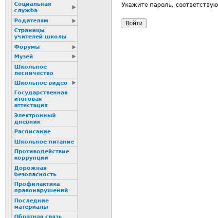
Социальная
Укажите пароль, соответству
служба
Родителям
Страницы
учителей школы
Форумы
Музей
Школьное
лесничество
Школьное видео
Государственная
итоговая
аттестация
Электронный
дневник
Расписание
Школьное питание
Пpотиводействие
коppупции
Дорожная
безопасность
Профилактика
пpaвонаpушений
Последние
материалы
Обратная связь