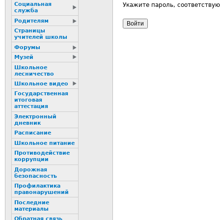
Социальная
Укажите пароль, соответству
служба
Родителям
Страницы
учителей школы
Форумы
Музей
Школьное
лесничество
Школьное видео
Государственная
итоговая
аттестация
Электронный
дневник
Расписание
Школьное питание
Пpотиводействие
коppупции
Дорожная
безопасность
Профилактика
пpaвонаpушений
Последние
материалы
Обратная связь