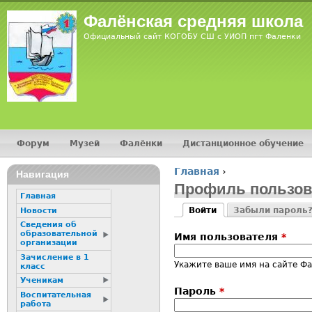
Jump
Фалёнская средняя школа
Официальный сайт КОГОБУ СШ с УИОП пгт Фаленки
Форум
Музей
Фалёнки
Дистанционное обучение
Главное меню
Главная
›
Навигация
Вы здесь
Профиль пользов
Главная
Войти
Забыли пароль
Новости
Главные вкладк
(активная вкладка)
Сведения об
образовательной
Имя пользователя
*
организации
Зачисление в 1
Укажите ваше имя на сайте Фа
класс
Ученикам
Пароль
*
Воспитательная
работа