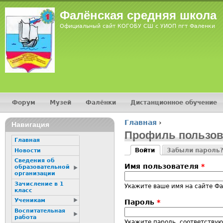
Jump
Фалёнская средняя школа
Официальный сайт КОГОБУ СШ с УИОП пгт Фаленки
Форум
Музей
Фалёнки
Дистанционное обучение
Главное меню
Главная
›
Навигация
Вы здесь
Профиль пользов
Главная
Войти
Забыли пароль
Новости
Главные вкладк
(активная вкладка)
Сведения об
Имя пользователя
*
образовательной
организации
Зачисление в 1
Укажите ваше имя на сайте Фа
класс
Ученикам
Пароль
*
Воспитательная
работа
Укажите пароль, соответству