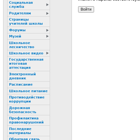
Социальная
служба
Родителям
Страницы
учителей школы
Форумы
Музей
Школьное
лесничество
Школьное видео
Государственная
итоговая
аттестация
Электронный
дневник
Расписание
Школьное питание
Пpотиводействие
коppупции
Дорожная
безопасность
Профилактика
пpaвонаpушений
Последние
материалы
Обратная связь