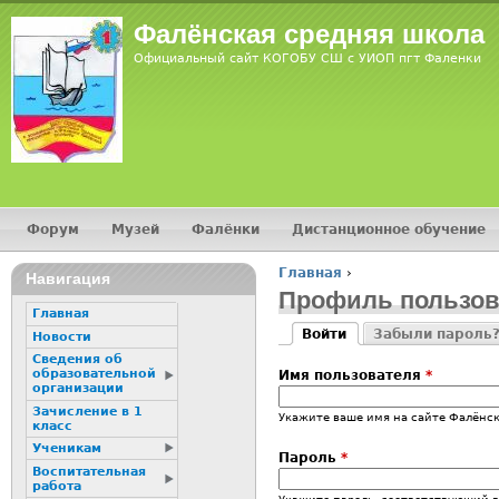
Фалёнская средняя школа
Официальный сайт КОГОБУ СШ с УИОП пгт Фаленки
Форум
Музей
Фалёнки
Дистанционное обучение
Главное меню
Главная
›
Навигация
Вы здесь
Профиль пользов
Главная
Войти
Забыли пароль
Новости
Главные вкладк
(активная вкладка)
Сведения об
образовательной
Имя пользователя
*
организации
Зачисление в 1
Укажите ваше имя на сайте Фалёнск
класс
Ученикам
Пароль
*
Воспитательная
работа