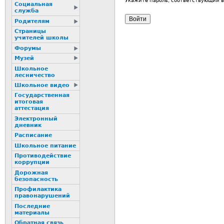
Укажите пароль, соответствующий 
Социальная
служба
Родителям
Страницы
учителей школы
Форумы
Музей
Школьное
лесничество
Школьное видео
Государственная
итоговая
аттестация
Электронный
дневник
Расписание
Школьное питание
Пpотиводействие
коppупции
Дорожная
безопасность
Профилактика
пpaвонаpушений
Последние
материалы
Обратная связь